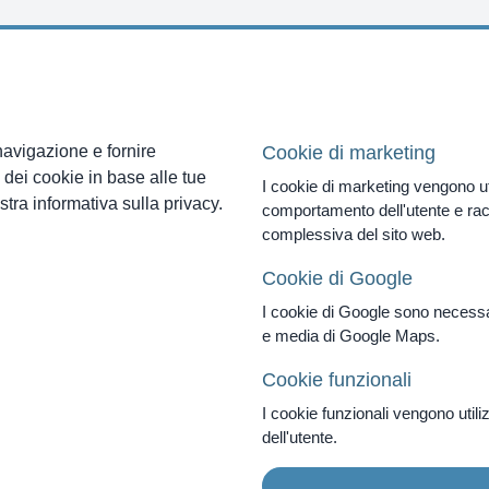
i
tradali
navigazione e fornire
Cookie di marketing
 dei cookie in base alle tue
I cookie di marketing vengono uti
stra informativa sulla privacy.
comportamento dell'utente e racc
complessiva del sito web.
Cookie di Google
DE
|
EN
|
IT
I cookie di Google sono necess
e media di Google Maps.
Cookie funzionali
I cookie funzionali vengono utiliz
dell'utente.