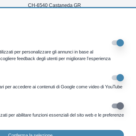
CH-6540 Castaneda GR
Tel. +41 91 820 40 40
Fax. +41 91 820 40 41
info@swissmountainclinic.com
4.9
lizzati per personalizzare gli annunci in base al
ogliere feedback degli utenti per migliorare l'esperienza
ari per accedere ai contenuti di Google come video di YouTube
zati per abilitare funzioni essenziali del sito web e le preferenze
Conferma la selezione