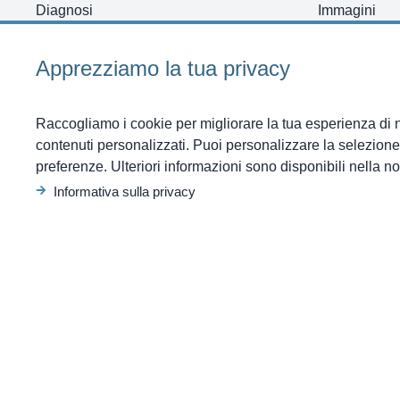
Diagnosi
Immagini
Terapie
Posti Vacant
Programmi
Indicazioni S
Apprezziamo la tua privacy
Testimonianze
Negozio
Notizie
Contatto
Raccogliamo i cookie per migliorare la tua esperienza di 
Inizia
contenuti personalizzati. Puoi personalizzare la selezione
preferenze. Ulteriori informazioni sono disponibili nella no
Informativa sulla privacy