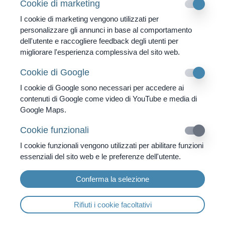
Cookie di marketing
inizia con un'accurata anamnesi e diagnosi da parte del
I cookie di marketing vengono utilizzati per
terapista per assicurarsi che il metodo sia adatto al
personalizzare gli annunci in base al comportamento
paziente. Successivamente, il paziente viene posizionato
dell'utente e raccogliere feedback degli utenti per
in modo confortevole per permettere un facile accesso
migliorare l'esperienza complessiva del sito web.
all'area da trattare.
Cookie di Google
Il terapista regola il dispositivo ad onde d'urto secondo le
I cookie di Google sono necessari per accedere ai
esigenze individuali del paziente, impostando la
contenuti di Google come video di YouTube e media di
frequenza, l'intensità e la durata del trattamento. Un gel di
Google Maps.
contatto viene applicato sulla pelle sopra l'area da trattare
per migliorare la trasmissione delle onde d'urto.
Cookie funzionali
L'applicatore del dispositivo viene posizionato sulla pelle
I cookie funzionali vengono utilizzati per abilitare funzioni
coperta di gel, e le onde d'urto vengono dirette nel tessuto.
essenziali del sito web e le preferenze dell'utente.
Durante il trattamento, il terapista può regolare i parametri
per ottenere l'effetto migliore possibile e garantire il comfort
Conferma la selezione
del paziente.
Dopo il trattamento, l'area trattata viene controllata per
Rifiuti i cookie facoltativi
reazioni come arrossamento o gonfiore. Il terapista discute