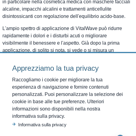
in particolare nella cosmetica medica con maschere facciali
alcaline, impacchi alcalini e trattamenti anticellulite
disintossicanti con regolazione dell'equilibrio acido-base.
L'ampio spettro di applicazione di VitalWave può ridurre
rapidamente i dolori e i disturbi acuti o migliorare
visibilmente il benessere e l'aspetto. Già dopo la prima
applicazione, di solito si nota, si vede o si misura un
aumento della vitalità, del benessere generale, della mobilità
e soprattutto un notevole incremento delle prestazioni
Apprezziamo la tua privacy
sportive e della condizione fisica.
Raccogliamo i cookie per migliorare la tua
esperienza di navigazione e fornire contenuti
personalizzati. Puoi personalizzare la selezione dei
Come Funziona la Terapia VitalWave?
cookie in base alle tue preferenze. Ulteriori
informazioni sono disponibili nella nostra
La Terapia VitalWave, conosciuta anche come terapia ad
informativa sulla privacy.
onde d'urto, è un metodo di trattamento non invasivo per il
Informativa sulla privacy
sollievo dal dolore e la promozione della guarigione in
condizioni muscoloscheletriche. Il processo di terapia