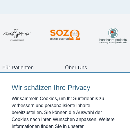
Für Patienten
Über Uns
Konzept
Team
Schwerpunkte
Zimmer
Wir schätzen Ihre Privacy
Diagnostik
Bilder Galerie
Therapien
Offene Stellen
Wir sammeln Cookies, um Ihr Surferlebnis zu
Programme
Anfahrt
verbessern und personalisierte Inhalte
Referenzen
Shop
bereitzustellen. Sie können die Auswahl der
News
Gutscheine kaufen
Cookies nach Ihren Wünschen anpassen. Weitere
Kontakt
Informationen finden Sie in unserer
Anfrage