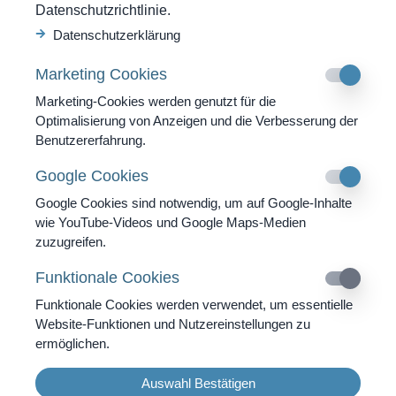
Datenschutzrichtlinie.
So erreichen Sie uns
Datenschutzerklärung
SWISS MOUNTAIN CLINIC AG
Marketing Cookies
Strada Cantonale 53
CH-6540 Castaneda GR
Marketing-Cookies werden genutzt für die
Optimalisierung von Anzeigen und die Verbesserung der
Tel. +41 91 820 40 40
Benutzererfahrung.
Fax. +41 91 820 40 41
Google Cookies
info@swissmountainclinic.com
Google Cookies sind notwendig, um auf Google-Inhalte
wie YouTube-Videos und Google Maps-Medien
4.9
zuzugreifen.
Funktionale Cookies
DE
|
EN
|
IT
Funktionale Cookies werden verwendet, um essentielle
Website-Funktionen und Nutzereinstellungen zu
ermöglichen.
Copyright 2026 Swiss Mountain Clinic AG | Alle Rechte
Auswahl Bestätigen