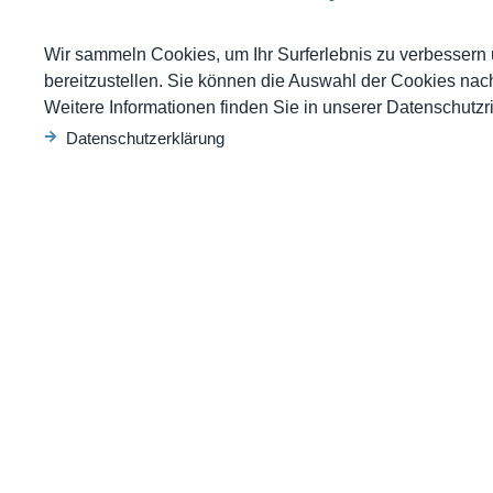
Wir sammeln Cookies, um Ihr Surferlebnis zu verbessern u
bereitzustellen. Sie können die Auswahl der Cookies na
Weitere Informationen finden Sie in unserer Datenschutzric
Datenschutzerklärung
Für Patienten
Über Un
Konzept
Team
Schwerpunkte
Zimmer
Diagnostik
Bilder Galeri
Therapien
Offene Stell
Programme
Anfahrt