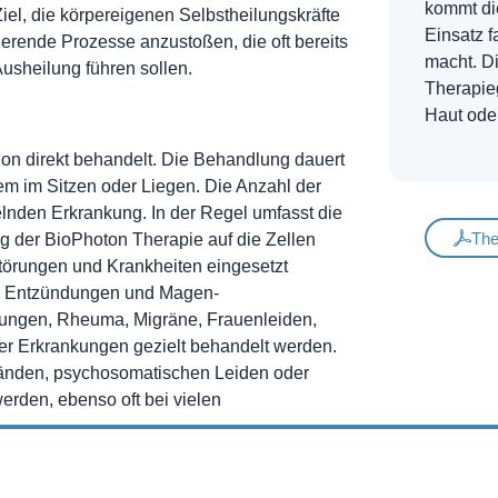
kommt di
iel, die körpereigenen Selbstheilungskräfte
Einsatz 
ulierende Prozesse anzustoßen, die oft bereits
macht. Di
Ausheilung führen sollen.
Therapieg
Haut ode
ion direkt behandelt. Die Behandlung dauert
em im Sitzen oder Liegen. Die Anzahl der
delnden Erkrankung. In der Regel umfasst die
The
g der BioPhoton Therapie auf die Zellen
törungen und Krankheiten eingesetzt
n, Entzündungen und Magen-
ungen, Rheuma, Migräne, Frauenleiden,
er Erkrankungen gezielt behandelt werden.
tänden, psychosomatischen Leiden oder
rden, ebenso oft bei vielen