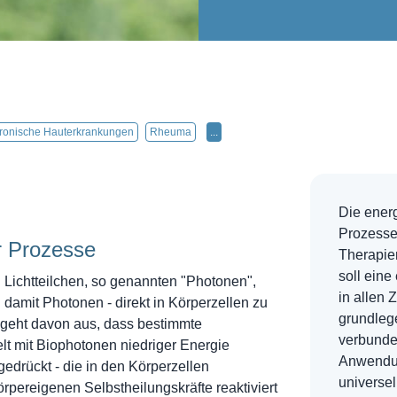
ronische Hauterkrankungen
Rheuma
...
Die energ
Prozesse
r Prozesse
Therapie
soll eine
Lichtteilchen, so genannten "Photonen",
in allen 
d damit Photonen - direkt in Körperzellen zu
grundleg
e geht davon aus, dass bestimmte
verbunde
lt mit Biophotonen niedriger Energie
Anwendun
edrückt - die in den Körperzellen
universe
rpereigenen Selbstheilungskräfte reaktiviert