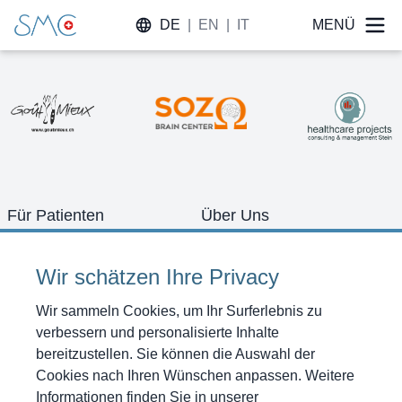
DE
|
EN
|
IT
MENÜ
Für Patienten
Über Uns
Konzept
Team
Schwerpunkte
Zimmer
Wir schätzen Ihre Privacy
Diagnostik
Bilder Galerie
Therapien
Offene Stellen
Wir sammeln Cookies, um Ihr Surferlebnis zu
Programme
Anfahrt
verbessern und personalisierte Inhalte
Referenzen
Shop
bereitzustellen. Sie können die Auswahl der
News
Gutscheine kaufen
Cookies nach Ihren Wünschen anpassen. Weitere
Kontakt
Informationen finden Sie in unserer