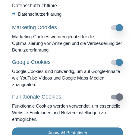
Anfrage
Datenschutzrichtlinie.
So erreichen Sie uns
Datenschutzerklärung
SWISS MOUNTAIN CLINIC AG
Marketing Cookies
Strada Cantonale 53
CH-6540 Castaneda GR
Marketing-Cookies werden genutzt für die
Optimalisierung von Anzeigen und die Verbesserung der
Tel. +41 91 820 40 40
Benutzererfahrung.
Fax. +41 91 820 40 41
Google Cookies
info@swissmountainclinic.com
Google Cookies sind notwendig, um auf Google-Inhalte
wie YouTube-Videos und Google Maps-Medien
4.9
zuzugreifen.
Funktionale Cookies
DE
|
EN
|
IT
Funktionale Cookies werden verwendet, um essentielle
Website-Funktionen und Nutzereinstellungen zu
ermöglichen.
Copyright 2026 Swiss Mountain Clinic AG | Alle Rechte
Auswahl Bestätigen