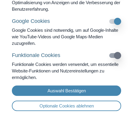
Optimalisierung von Anzeigen und die Verbesserung der
wurde. Dabei ist es gleichgültig, ob der Schaden
Benutzererfahrung.
direkter, indirekter oder finanzieller Natur ist oder
Google Cookies
ein sonstiger Schaden vorliegt, der sich aus
Datenverlust, Nutzungsausfall oder anderen
Google Cookies sind notwendig, um auf Google-Inhalte
wie YouTube-Videos und Google Maps-Medien
Gründen aller Art ergeben könnte.
zuzugreifen.
Funktionale Cookies
Funktionale Cookies werden verwendet, um essentielle
Website-Funktionen und Nutzereinstellungen zu
ermöglichen.
Auswahl Bestätigen
Für Patienten
Über Uns
Optionale Cookies ablehnen
Konzept
Team
Schwerpunkte
Zimmer
Diagnostik
Bilder Galerie