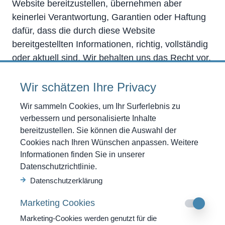
Website bereitzustellen, übernehmen aber
keinerlei Verantwortung, Garantien oder Haftung
dafür, dass die durch diese Website
bereitgestellten Informationen, richtig, vollständig
oder aktuell sind. Wir behalten uns das Recht vor,
jederzeit und ohne Vorankündigung die
Informationen auf dieser Website zu ändern und
Wir schätzen Ihre Privacy
verpflichten uns auch nicht, die enthaltenen
Wir sammeln Cookies, um Ihr Surferlebnis zu
Informationen zu aktualisieren. Alle Links zu
verbessern und personalisierte Inhalte
externen Anbietern wurden zum Zeitpunkt ihrer
bereitzustellen. Sie können die Auswahl der
Aufnahme auf ihre Richtigkeit überprüft, dennoch
Cookies nach Ihren Wünschen anpassen. Weitere
haften wir nicht für Inhalte und Verfügbarkeit von
Informationen finden Sie in unserer
Websites, die mittels Hyperlinks zu erreichen
Datenschutzrichtlinie.
sind. Für illegale, fehlerhafte oder unvollständige
Datenschutzerklärung
Inhalte und insbesondere für Schäden, die durch
Marketing Cookies
Inhalte verknüpfter Seiten entstehen, haftet allein
Marketing-Cookies werden genutzt für die
der Anbieter der Seite, auf welche verwiesen