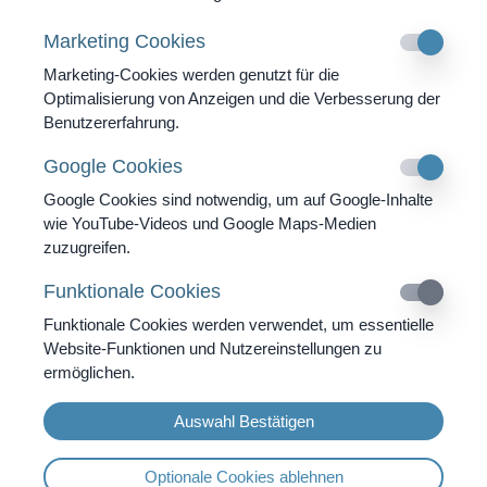
1 x Regulations-Thermografie
(CRT)
Marketing Cookies
1 x Vitalfeld Diagnostik
Marketing-Cookies werden genutzt für die
Therapie
Optimalisierung von Anzeigen und die Verbesserung der
1 x Colonhydrotherapie
Benutzererfahrung.
2 x Infusion
Google Cookies
2 x Ultraviolette Blutbehandlung (UVB)
Google Cookies sind notwendig, um auf Google-Inhalte
wie YouTube-Videos und Google Maps-Medien
Abschluss
zuzugreifen.
1 x Abschliessendes Gespräch
Funktionale Cookies
Funktionale Cookies werden verwendet, um essentielle
Website-Funktionen und Nutzereinstellungen zu
ermöglichen.
Auswahl Bestätigen
7 Tage Vollpension
6 Tage Diagnostik
Ganzheitlicher Ansatz
Optionale Cookies ablehnen