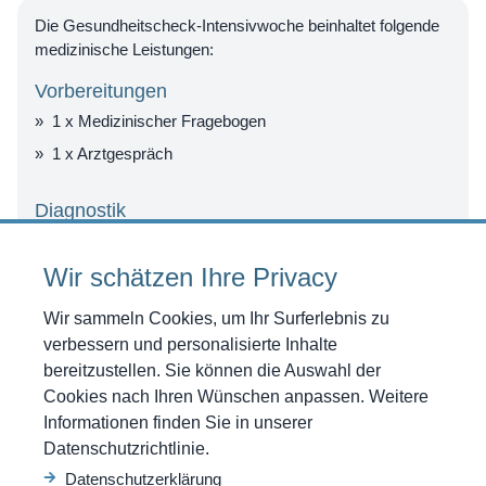
Die Gesundheitscheck-Intensivwoche beinhaltet folgende
medizinische Leistungen:
Vorbereitungen
1 x Medizinischer Fragebogen
1 x Arztgespräch
Diagnostik
1 x
Dunkelfelddiagnostik
(Vital-Blutanalyse)
Wir schätzen Ihre Privacy
1 x Parasitentest
1 x Analyse der Schwermetalle und Mineralien
Wir sammeln Cookies, um Ihr Surferlebnis zu
1 x Analyse des
Vegetativen Nervensystems
verbessern und personalisierte Inhalte
1 x Interne
Labordiagnostik
bereitzustellen. Sie können die Auswahl der
Cookies nach Ihren Wünschen anpassen. Weitere
1 x Gewicht – Body Index
Informationen finden Sie in unserer
1 x Zahndiagnostik - OPT
Datenschutzrichtlinie.
1 x
Lüscher-Color-Diagnostik®
Datenschutzerklärung