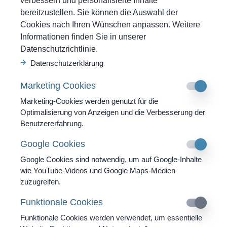
verbessern und personalisierte Inhalte
Referenzen
Shop
bereitzustellen. Sie können die Auswahl der
News
Gutscheine kaufen
Cookies nach Ihren Wünschen anpassen. Weitere
Kontakt
Informationen finden Sie in unserer
Anfrage
Datenschutzrichtlinie.
So erreichen Sie uns
Datenschutzerklärung
SWISS MOUNTAIN CLINIC AG
Marketing Cookies
Strada Cantonale 53
CH-6540 Castaneda GR
Marketing-Cookies werden genutzt für die
Optimalisierung von Anzeigen und die Verbesserung der
Tel. +41 91 820 40 40
Benutzererfahrung.
Fax. +41 91 820 40 41
Google Cookies
info@swissmountainclinic.com
Google Cookies sind notwendig, um auf Google-Inhalte
wie YouTube-Videos und Google Maps-Medien
4.9
zuzugreifen.
Funktionale Cookies
DE
|
EN
|
IT
Funktionale Cookies werden verwendet, um essentielle