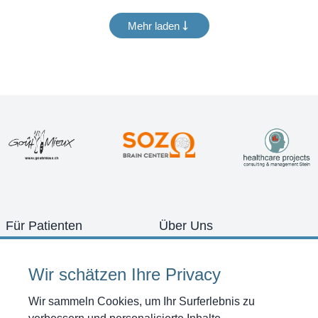
Mehr laden
Für Patienten
Über Uns
Konzept
Team
Schwerpunkte
Zimmer
Wir schätzen Ihre Privacy
Diagnostik
Bilder Galerie
Therapien
Offene Stellen
Wir sammeln Cookies, um Ihr Surferlebnis zu
Programme
Anfahrt