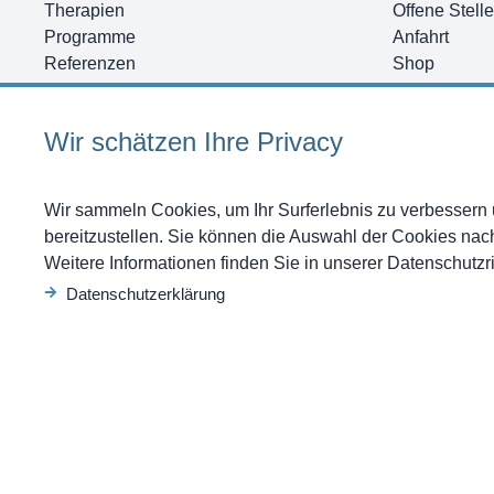
Therapien
Offene Stell
Programme
Anfahrt
Referenzen
Shop
News
Gutscheine 
Kontakt
Anfrage
Wir schätzen Ihre Privacy
Wir sammeln Cookies, um Ihr Surferlebnis zu verbessern u
bereitzustellen. Sie können die Auswahl der Cookies na
Weitere Informationen finden Sie in unserer Datenschutzric
Datenschutzerklärung
Copyright 2026 Swis