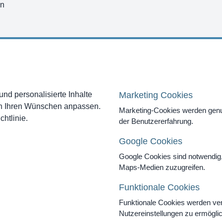
en
kaufen
nd personalisierte Inhalte
Marketing Cookies
ch Ihren Wünschen anpassen.
Marketing-Cookies werden genut
DE
|
EN
|
IT
htlinie.
der Benutzererfahrung.
Google Cookies
Google Cookies sind notwendig
Maps-Medien zuzugreifen.
Funktionale Cookies
Funktionale Cookies werden ve
Nutzereinstellungen zu ermögli
s Mountain Clinic AG | Alle Rechte vorbehalten |
Impressum
|
D