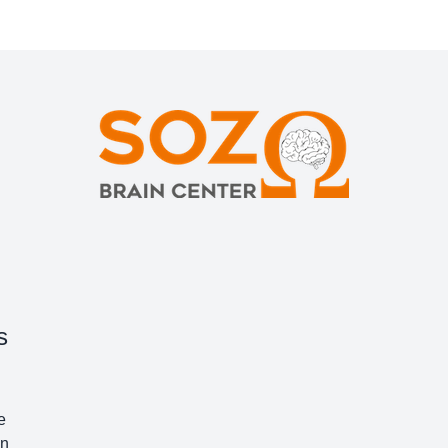
s
e
en