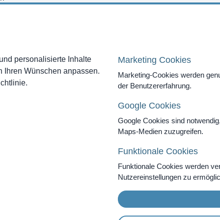
kaufen
nd personalisierte Inhalte
Marketing Cookies
ch Ihren Wünschen anpassen.
Marketing-Cookies werden genut
htlinie.
der Benutzererfahrung.
Google Cookies
DE
|
EN
|
IT
Google Cookies sind notwendig
Maps-Medien zuzugreifen.
Funktionale Cookies
Funktionale Cookies werden ve
Nutzereinstellungen zu ermögli
s Mountain Clinic AG | Alle Rechte vorbehalten |
Impressum
|
D