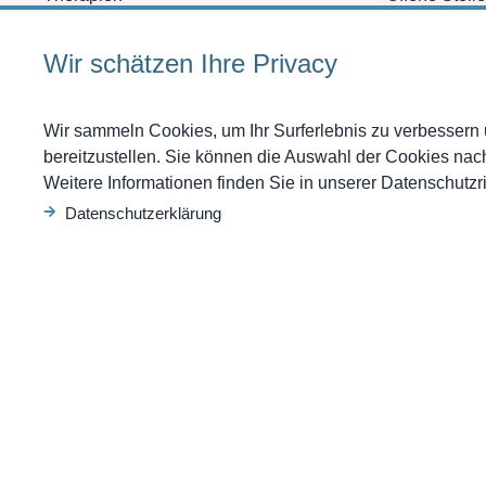
Programme
Anfahrt
Referenzen
Shop
Wir schätzen Ihre Privacy
News
Gutscheine 
Kontakt
Anfrage
Wir sammeln Cookies, um Ihr Surferlebnis zu verbessern u
bereitzustellen. Sie können die Auswahl der Cookies na
Weitere Informationen finden Sie in unserer Datenschutzric
Datenschutzerklärung
Copyright 2026 Swis