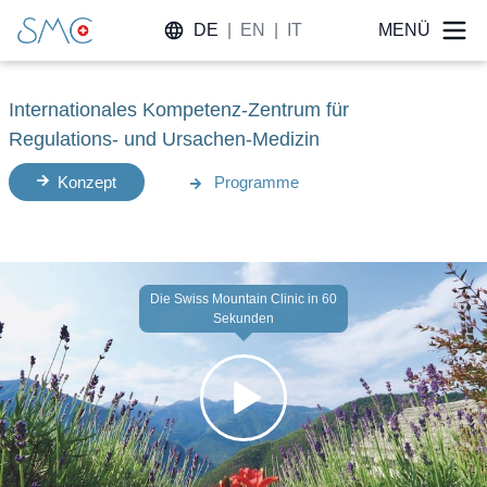
DE
|
EN
|
IT
MENÜ
Internationales Kompetenz-Zentrum für
Regulations- und Ursachen-Medizin
Konzept
Programme
Die Swiss Mountain Clinic in 60
Sekunden