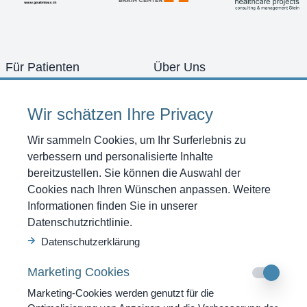
Für Patienten
Über Uns
Konzept
Team
Schwerpunkte
Zimmer
Wir schätzen Ihre Privacy
Diagnostik
Bilder Galerie
Therapien
Offene Stellen
Wir sammeln Cookies, um Ihr Surferlebnis zu
Programme
Anfahrt
verbessern und personalisierte Inhalte
Referenzen
Shop
bereitzustellen. Sie können die Auswahl der
News
Gutscheine kaufen
Cookies nach Ihren Wünschen anpassen. Weitere
Kontakt
Informationen finden Sie in unserer
Anfrage
Datenschutzrichtlinie.
So erreichen Sie uns
Datenschutzerklärung
SWISS MOUNTAIN CLINIC AG
Marketing Cookies
Strada Cantonale 53
CH-6540 Castaneda GR
Marketing-Cookies werden genutzt für die