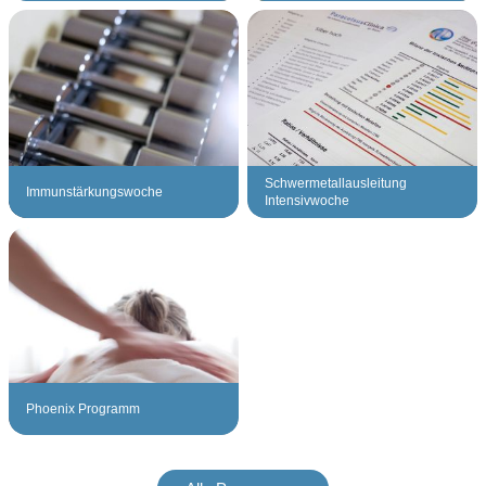
Schwermetallausleitung
Immunstärkungswoche
Intensivwoche
Phoenix Programm